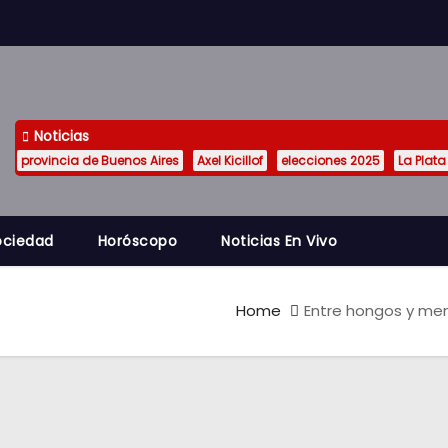
Noticias
provincia de Buenos Aires
Axel Kicillof
elecciones 2025
La Plata
ociedad
Horóscopo
Noticias En Vivo
Home
Entre hongos y mem