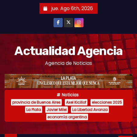
S
jue. Ago 6th, 2026
k
i
p
t
o
Actualidad Agencia
c
Agencia de Noticias
o
n
t
e
Noticias
n
provincia de Buenos Aires
Axel Kicillof
elecciones 2025
t
La Plata
Javier Milei
La Libertad Avanza
economía argentina