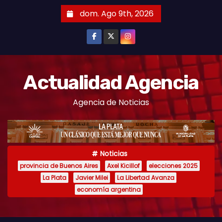
S
dom. Ago 9th, 2026
k
i
p
t
o
Actualidad Agencia
c
Agencia de Noticias
o
n
t
e
Noticias
n
provincia de Buenos Aires
Axel Kicillof
elecciones 2025
t
La Plata
Javier Milei
La Libertad Avanza
economía argentina