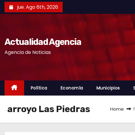
S
jue. Ago 6th, 2026
k
i
p
t
Actualidad Agencia
o
Agencia de Noticias
c
o
n
t
e
Política
Economía
Municipios
n
t
arroyo Las Piedras
Home
T