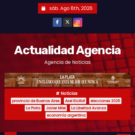
S
sáb. Ago 8th, 2026
k
i
p
t
o
Actualidad Agencia
c
Agencia de Noticias
o
n
t
e
Noticias
n
provincia de Buenos Aires
Axel Kicillof
elecciones 2025
t
La Plata
Javier Milei
La Libertad Avanza
economía argentina