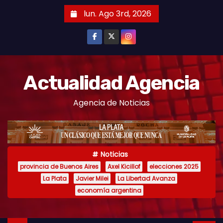
S
lun. Ago 3rd, 2026
k
i
p
t
o
Actualidad Agencia
c
Agencia de Noticias
o
n
t
e
Noticias
n
provincia de Buenos Aires
Axel Kicillof
elecciones 2025
t
La Plata
Javier Milei
La Libertad Avanza
economía argentina