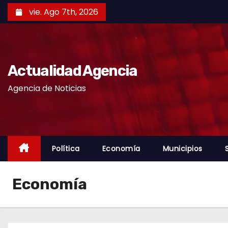
S
vie. Ago 7th, 2026
k
i
p
t
Actualidad Agencia
o
Agencia de Noticias
c
o
n
t
e
Política
Economía
Municipios
n
t
Economía