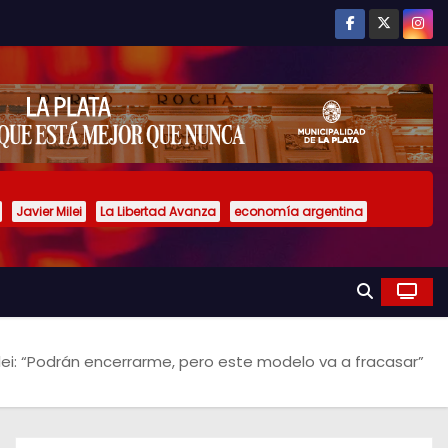
Javier Milei
La Libertad Avanza
economía argentina
Milei: “Podrán encerrarme, pero este modelo va a fracasar”