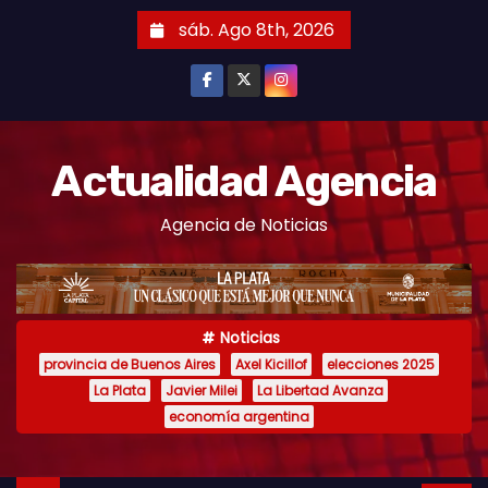
S
sáb. Ago 8th, 2026
k
i
p
t
o
Actualidad Agencia
c
Agencia de Noticias
o
n
t
e
Noticias
n
provincia de Buenos Aires
Axel Kicillof
elecciones 2025
t
La Plata
Javier Milei
La Libertad Avanza
economía argentina