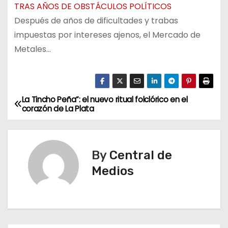
TRAS AÑOS DE OBSTÁCULOS POLÍTICOS
Después de años de dificultades y trabas
impuestas por intereses ajenos, el Mercado de
Metales…
La Tincho Peña”: el nuevo ritual folclórico en el
N
corazón de La Plata
a
v
By
Central de
e
Medios
g
a