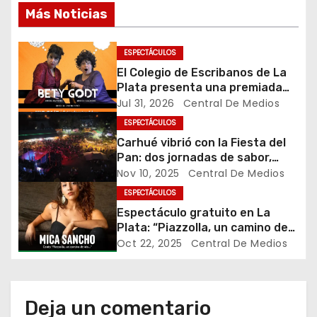
c
Más Noticias
i
ESPECTÁCULOS
ó
El Colegio de Escribanos de La
Plata presenta una premiada
n
comedia con entrada gratuita y
Jul 31, 2026
Central De Medios
fin solidario
d
ESPECTÁCULOS
Carhué vibrió con la Fiesta del
e
Pan: dos jornadas de sabor,
tradición y comunidad
Nov 10, 2025
Central De Medios
e
ESPECTÁCULOS
n
Espectáculo gratuito en La
Plata: “Piazzolla, un camino de
t
ida”, por Mica Sancho
Oct 22, 2025
Central De Medios
r
a
Deja un comentario