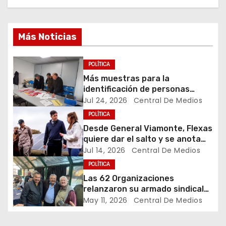
i
ó
Más Noticias
n
POLÍTICA
d
Más muestras para la
identificación de personas
e
desaparecidas
Jul 24, 2026
Central De Medios
POLÍTICA
e
Desde General Viamonte, Flexas
quiere dar el salto y se anota
n
para pelear la Gobernación
Jul 14, 2026
Central De Medios
bonaerense
t
POLÍTICA
Las 62 Organizaciones
r
relanzaron su armado sindical
en el oeste y cuestionaron el
May 11, 2026
Central De Medios
a
modelo laboral del Gobierno