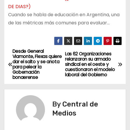
DE DIAS?)
Cuando se habla de educación en Argentina, una
de las métricas más comunes para evaluar…
Desde General
N
Las 62 Organizaciones
Viamonte, Flexas quiere
relanzaron su armado
dar el salto y se anota
a
sindical en el oeste y
para pelear la
cuestionaron el modelo
Gobernación
laboral del Gobierno
v
bonaerense
e
g
By
Central de
Medios
a
c