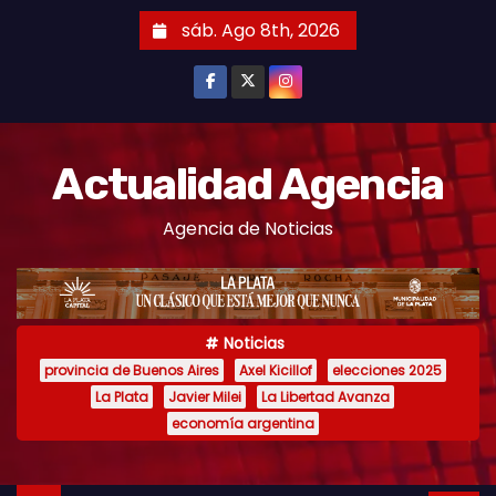
S
sáb. Ago 8th, 2026
k
i
p
t
o
Actualidad Agencia
c
Agencia de Noticias
o
n
t
e
Noticias
n
provincia de Buenos Aires
Axel Kicillof
elecciones 2025
t
La Plata
Javier Milei
La Libertad Avanza
economía argentina