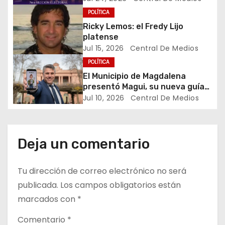
Electoral
POLÍTICA
e
Ricky Lemos: el Fredy Lijo
platense
n
Jul 15, 2026
Central De Medios
t
POLÍTICA
El Municipio de Magdalena
r
presentó Magui, su nueva guía
turística virtual
Jul 10, 2026
Central De Medios
a
d
Deja un comentario
a
s
Tu dirección de correo electrónico no será
publicada.
Los campos obligatorios están
marcados con
*
Comentario
*