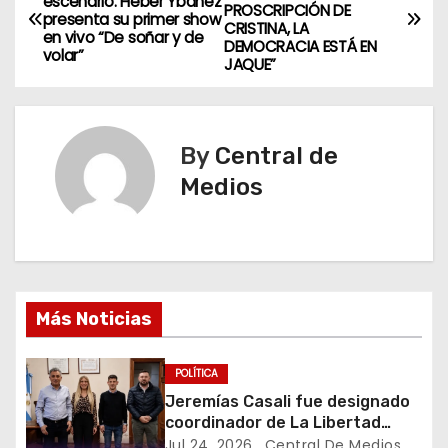
escenario: Heber Ybañez
PROSCRIPCIÓN DE
a
presenta su primer show
CRISTINA, LA
en vivo “De soñar y de
DEMOCRACIA ESTÁ EN
volar”
v
JAQUE”
e
g
By
Central de
Medios
a
c
i
ó
Más Noticias
n
POLÍTICA
d
Jeremías Casali fue designado
coordinador de La Libertad
e
Avanza en la Séptima Sección
Jul 24, 2026
Central De Medios