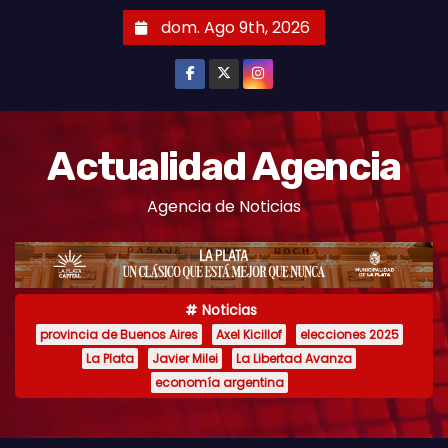
S
dom. Ago 9th, 2026
k
i
p
t
o
Actualidad Agencia
c
Agencia de Noticias
o
n
t
e
Noticias
n
provincia de Buenos Aires
Axel Kicillof
elecciones 2025
t
La Plata
Javier Milei
La Libertad Avanza
economía argentina