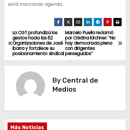
está marcando agenda…
La CGT profundiza los
Marcelo Puella reclamó
N
gestos hacia las 62
por Cristina Kirchner: “No
Organizaciones de José
hay democracia plena
a
Ibarra y fortalece su
con dirigentes
posicionamiento sindical
perseguidos”
v
e
By
Central de
g
Medios
a
c
i
Más Noticias