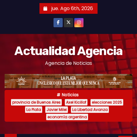
S
jue. Ago 6th, 2026
k
i
p
t
o
Actualidad Agencia
c
Agencia de Noticias
o
n
t
e
Noticias
n
provincia de Buenos Aires
Axel Kicillof
elecciones 2025
t
La Plata
Javier Milei
La Libertad Avanza
economía argentina