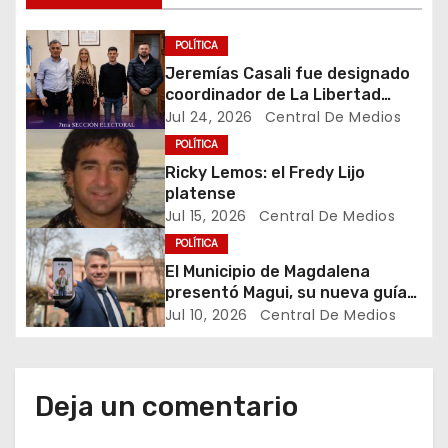
ó
n
POLÍTICA
Jeremías Casali fue designado
d
coordinador de La Libertad
Avanza en la Séptima Sección
Jul 24, 2026
Central De Medios
e
Electoral
POLÍTICA
e
Ricky Lemos: el Fredy Lijo
platense
n
Jul 15, 2026
Central De Medios
POLÍTICA
t
El Municipio de Magdalena
presentó Magui, su nueva guía
r
turística virtual
Jul 10, 2026
Central De Medios
a
d
Deja un comentario
a