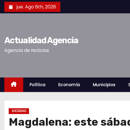
S
jue. Ago 6th, 2026
k
i
p
t
Actualidad Agencia
o
Agencia de Noticias
c
o
n
t
e
Política
Economía
Municipios
n
t
SOCIEDAD
Magdalena: este sábad