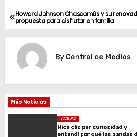
Howard Johnson Chascomús y su renova
N
propuesta para disfrutar en familia
a
v
e
By
Central de Medios
g
a
c
Más Noticias
i
ó
SOCIEDAD
Hice clic por curiosidad y
n
entendí por qué las bandas d