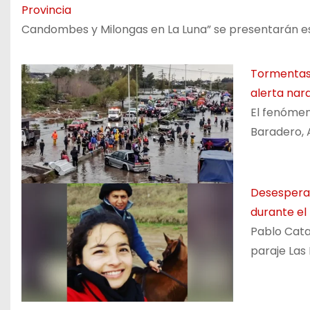
Provincia
Candombes y Milongas en La Luna” se presentarán es
Tormentas 
alerta nar
El fenómen
Baradero, 
Desesperad
durante el
Pablo Cata
paraje Las