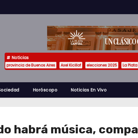
Noticias
provincia de Buenos Aires
Axel Kicillof
elecciones 2025
La Plata
Sociedad
Horóscopo
Noticias En Vivo
o habrá música, compars