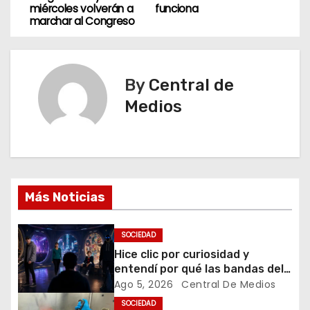
miércoles volverán a
funciona
v
marchar al Congreso
e
g
By
Central de
Medios
a
c
i
ó
Más Noticias
n
SOCIEDAD
d
Hice clic por curiosidad y
entendí por qué las bandas del
e
futuro ya no van a entrar solo
Ago 5, 2026
Central De Medios
por los oídos
SOCIEDAD