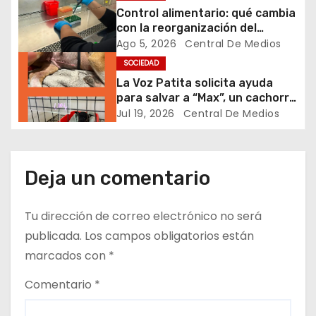
e
Control alimentario: qué cambia
con la reorganización del
n
sistema y por qué los
Ago 5, 2026
Central De Medios
laboratorios serán clave para
t
SOCIEDAD
garantizar la inocuidad
La Voz Patita solicita ayuda
r
para salvar a “Max”, un cachorro
rescatado que lucha por su vida
Jul 19, 2026
Central De Medios
a
d
Deja un comentario
a
s
Tu dirección de correo electrónico no será
publicada.
Los campos obligatorios están
marcados con
*
Comentario
*