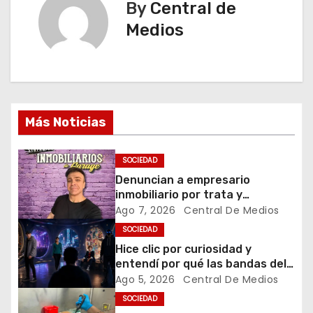
By
Central de
g
Medios
a
c
i
Más Noticias
ó
n
SOCIEDAD
Denuncian a empresario
d
inmobiliario por trata y
explotación sexual
Ago 7, 2026
Central De Medios
e
SOCIEDAD
e
Hice clic por curiosidad y
entendí por qué las bandas del
n
futuro ya no van a entrar solo
Ago 5, 2026
Central De Medios
por los oídos
SOCIEDAD
t