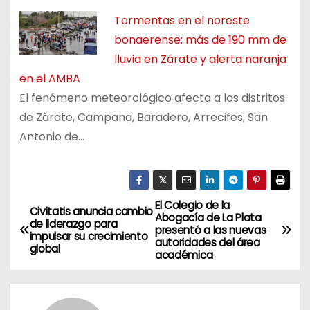
Tormentas en el noreste
bonaerense: más de 190 mm de
lluvia en Zárate y alerta naranja
en el AMBA
El fenómeno meteorológico afecta a los distritos
de Zárate, Campana, Baradero, Arrecifes, San
Antonio de…
El Colegio de la
N
Civitatis anuncia cambio
Abogacía de La Plata
de liderazgo para
presentó a las nuevas
a
impulsar su crecimiento
autoridades del área
global
académica
v
e