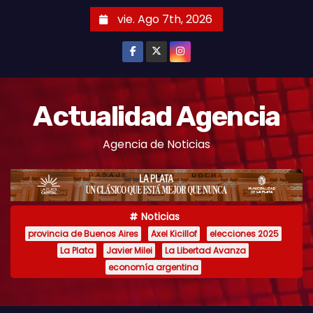
S
vie. Ago 7th, 2026
k
i
p
t
o
Actualidad Agencia
c
Agencia de Noticias
o
n
t
e
Noticias
n
provincia de Buenos Aires
Axel Kicillof
elecciones 2025
t
La Plata
Javier Milei
La Libertad Avanza
economía argentina