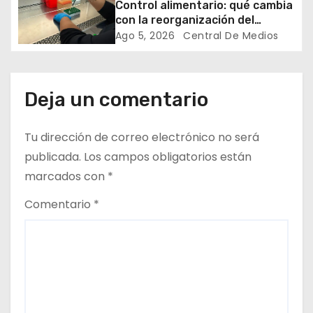
Control alimentario: qué cambia
con la reorganización del
r
sistema y por qué los
Ago 5, 2026
Central De Medios
laboratorios serán clave para
a
garantizar la inocuidad
d
Deja un comentario
a
Tu dirección de correo electrónico no será
s
publicada.
Los campos obligatorios están
marcados con
*
Comentario
*